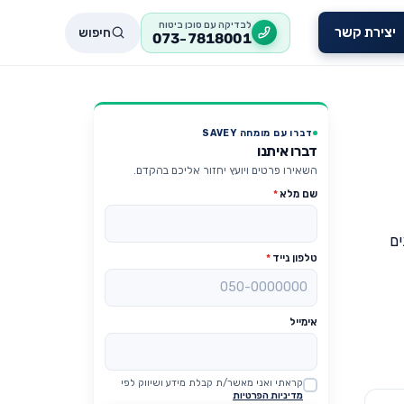
לבדיקה עם סוכן ביטוח
חיפוש
יצירת קשר
073-7818001
דברו עם מומחה SAVEY
דברו איתנו
השאירו פרטים ויועץ יחזור אליכם בהקדם.
שם מלא
*
ים
טלפון נייד
*
אימייל
קראתי ואני מאשר/ת קבלת מידע ושיווק לפי
Website
מדיניות הפרטיות