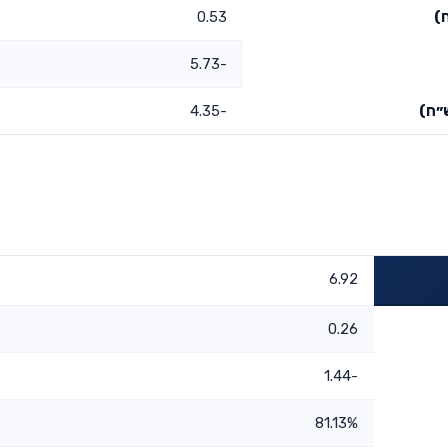
)
0.53
-5.73
״ח)
-4.35
6.92
0.26
-1.44
81.13%