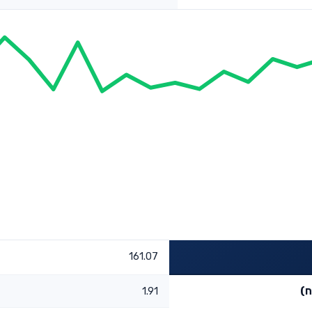
161.07
ח)
1.91