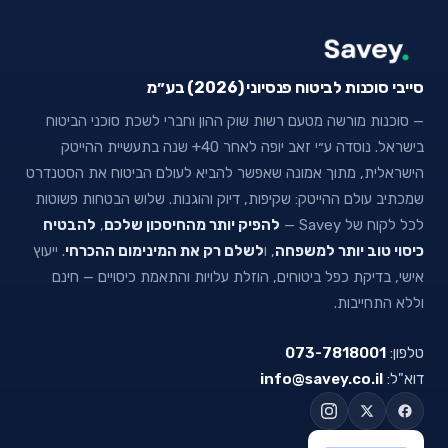
סייבי סוכנות לביטוח פנסיוני (2026) בע״מ
— סוכנות מורשה מטעם רשות שוק ההון וחברי לשכת סוכני הביטוח
בישראל. נוסדה ע״י זאב יופה לאחר 40+ שנה בתעשיית ההייטק
הישראלית, מתוך אמונה שאפשר להביא לעולם הביטוח את הסטנדרט
שמכתיב עולם ההייטק: שקיפות, דיוק והוגנות. שלוש הבטחות פשוטות
לכל לקוח של Savey —
להפיק יותר מהחיסכון שלכם
,
להבטיח
כיסוי טוב יותר למשפחה
, ו
לשלם רק את המינימום ההכרחי
. ייעוץ
אישי, בדיקת כפל ביטוחים, הוזלת עלויות והתאמת כיסויים — חינם
וללא התחייבות.
טלפון:
073-7818001
דוא"ל:
info@savey.co.il