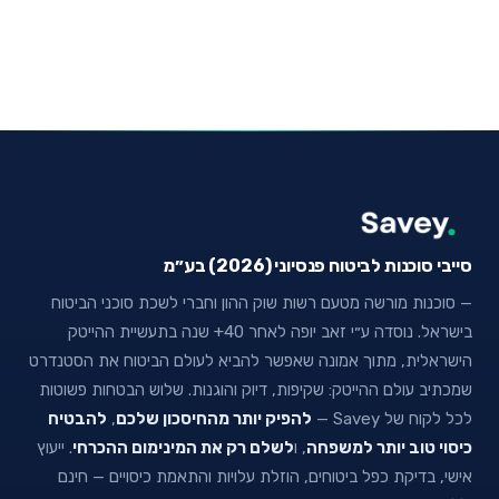
סייבי סוכנות לביטוח פנסיוני (2026) בע״מ
— סוכנות מורשה מטעם רשות שוק ההון וחברי לשכת סוכני הביטוח
בישראל. נוסדה ע״י זאב יופה לאחר 40+ שנה בתעשיית ההייטק
הישראלית, מתוך אמונה שאפשר להביא לעולם הביטוח את הסטנדרט
שמכתיב עולם ההייטק: שקיפות, דיוק והוגנות. שלוש הבטחות פשוטות
לכל לקוח של Savey —
להפיק יותר מהחיסכון שלכם
,
להבטיח
כיסוי טוב יותר למשפחה
, ו
לשלם רק את המינימום ההכרחי
. ייעוץ
אישי, בדיקת כפל ביטוחים, הוזלת עלויות והתאמת כיסויים — חינם