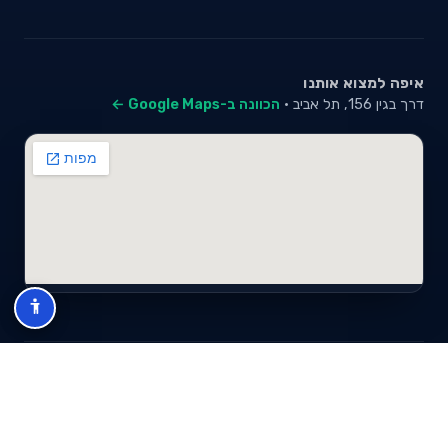
איפה למצוא אותנו
דרך בגין 156, תל אביב ·
הכוונה ב-Google Maps ←
© 2026 סייבי סוכנות לביטוח פנסיוני (2026) בע"מ · ח.פ 517280681 ·
כל הזכויות שמורות
תנאי שימוש
מדיניות פרטיות
מפת אתר