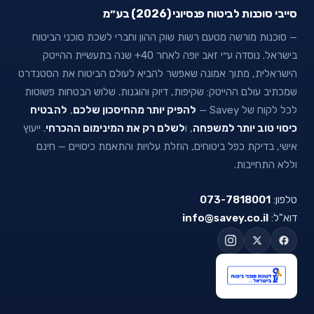
סייבי סוכנות לביטוח פנסיוני (2026) בע״מ
— סוכנות מורשה מטעם רשות שוק ההון וחברי לשכת סוכני הביטוח
בישראל. נוסדה ע״י זאב יופה לאחר 40+ שנה בתעשיית ההייטק
הישראלית, מתוך אמונה שאפשר להביא לעולם הביטוח את הסטנדרט
שמכתיב עולם ההייטק: שקיפות, דיוק והוגנות. שלוש הבטחות פשוטות
לכל לקוח של Savey —
להפיק יותר מהחיסכון שלכם
,
להבטיח
כיסוי טוב יותר למשפחה
, ו
לשלם רק את המינימום ההכרחי
. ייעוץ
אישי, בדיקת כפל ביטוחים, הוזלת עלויות והתאמת כיסויים — חינם
וללא התחייבות.
טלפון:
073-7818001
דוא"ל:
info@savey.co.il