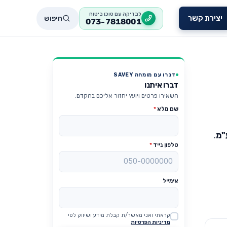
לבדיקה עם סוכן ביטוח
חיפוש
יצירת קשר
073-7818001
דברו עם מומחה SAVEY
דברו איתנו
השאירו פרטים ויועץ יחזור אליכם בהקדם.
שם מלא
*
"מ
.
טלפון נייד
*
אימייל
קראתי ואני מאשר/ת קבלת מידע ושיווק לפי
Website
מדיניות הפרטיות