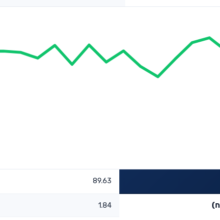
89.63
ח)
1.84