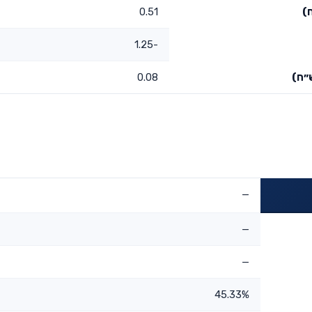
)
0.51
-1.25
״ח)
0.08
—
—
—
45.33%