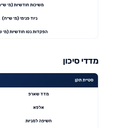
משיכות חודשיות (מ׳ ש״ח
ניוד פנימי (מ׳ ש״ח)
הפקדות נטו חודשיות (מ׳ ש
מדדי סיכון
סטיית תקן
מדד שארפ
אלפא
חשיפה למניות