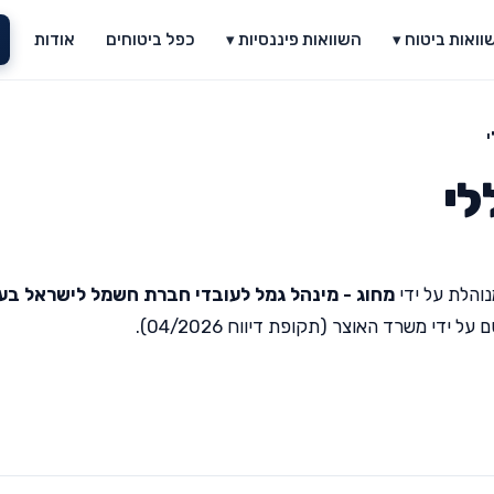
וואות ביטוח ▾
השוואות פיננסיות ▾
כפל ביטוחים
אודות
י
לי
והלת על ידי
מחוג - מינהל גמל לעובדי חברת חשמל לישראל בע
די משרד האוצר (תקופת דיווח 04/2026).