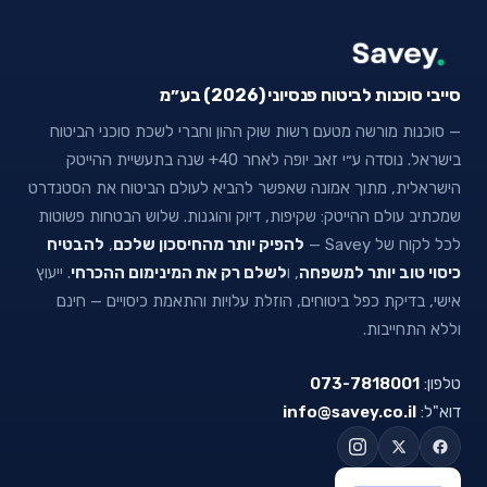
סייבי סוכנות לביטוח פנסיוני (2026) בע״מ
— סוכנות מורשה מטעם רשות שוק ההון וחברי לשכת סוכני הביטוח
בישראל. נוסדה ע״י זאב יופה לאחר 40+ שנה בתעשיית ההייטק
הישראלית, מתוך אמונה שאפשר להביא לעולם הביטוח את הסטנדרט
שמכתיב עולם ההייטק: שקיפות, דיוק והוגנות. שלוש הבטחות פשוטות
לכל לקוח של Savey —
להפיק יותר מהחיסכון שלכם
,
להבטיח
כיסוי טוב יותר למשפחה
, ו
לשלם רק את המינימום ההכרחי
. ייעוץ
אישי, בדיקת כפל ביטוחים, הוזלת עלויות והתאמת כיסויים — חינם
וללא התחייבות.
טלפון:
073-7818001
דוא"ל:
info@savey.co.il