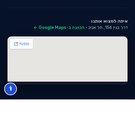
איפה למצוא אותנו
דרך בגין 156, תל אביב ·
הכוונה ב-Google Maps ←
© 2026 סייבי סוכנות לביטוח פנסיוני (2026) בע"מ · ח.פ 517280681 ·
כל הזכויות שמורות
תנאי שימוש
מדיניות פרטיות
מפת אתר