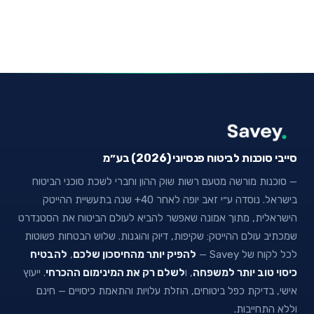
סייבי סוכנות לביטוח פנסיוני (2026) בע״מ
— סוכנות מורשה מטעם רשות שוק ההון וחברי לשכת סוכני הביטוח
בישראל. נוסדה ע״י זאב יופה לאחר 40+ שנה בתעשיית ההייטק
הישראלית, מתוך אמונה שאפשר להביא לעולם הביטוח את הסטנדרט
שמכתיב עולם ההייטק: שקיפות, דיוק והוגנות. שלוש הבטחות פשוטות
לכל לקוח של Savey —
להפיק יותר מהחיסכון שלכם
,
להבטיח
כיסוי טוב יותר למשפחה
, ו
לשלם רק את המינימום ההכרחי
. ייעוץ
אישי, בדיקת כפל ביטוחים, הוזלת עלויות והתאמת כיסויים — חינם
וללא התחייבות.