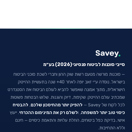
סייבי סוכנות לביטוח פנסיוני (2026) בע״מ
— סוכנות מורשה מטעם רשות שוק ההון וחברי לשכת סוכני הביטוח
בישראל. נוסדה ע״י זאב יופה לאחר 40+ שנה בתעשיית ההייטק
הישראלית, מתוך אמונה שאפשר להביא לעולם הביטוח את הסטנדרט
שמכתיב עולם ההייטק: שקיפות, דיוק והוגנות. שלוש הבטחות פשוטות
לכל לקוח של Savey —
להפיק יותר מהחיסכון שלכם
,
להבטיח
כיסוי טוב יותר למשפחה
, ו
לשלם רק את המינימום ההכרחי
. ייעוץ
אישי, בדיקת כפל ביטוחים, הוזלת עלויות והתאמת כיסויים — חינם
וללא התחייבות.