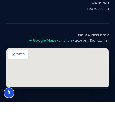
תנאי שימוש
מדיניות פרטיות
איפה למצוא אותנו
דרך בגין 156, תל אביב ·
הכוונה ב-Google Maps ←
© 2026 סייבי סוכנות לביטוח פנסיוני (2026) בע"מ · ח.פ 517280681 ·