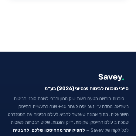
סייבי סוכנות לביטוח פנסיוני (2026) בע״מ
— סוכנות מורשה מטעם רשות שוק ההון וחברי לשכת סוכני הביטוח
בישראל. נוסדה ע״י זאב יופה לאחר 40+ שנה בתעשיית ההייטק
הישראלית, מתוך אמונה שאפשר להביא לעולם הביטוח את הסטנדרט
שמכתיב עולם ההייטק: שקיפות, דיוק והוגנות. שלוש הבטחות פשוטות
לכל לקוח של Savey —
להפיק יותר מהחיסכון שלכם
,
להבטיח