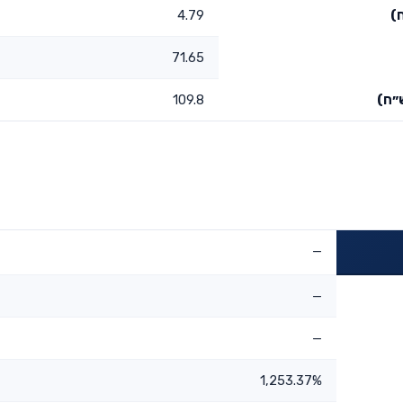
)
4.79
71.65
״ח)
109.8
—
—
—
1,253.37%