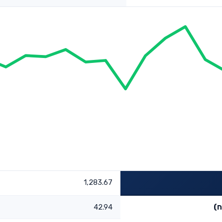
1,283.67
ח)
42.94