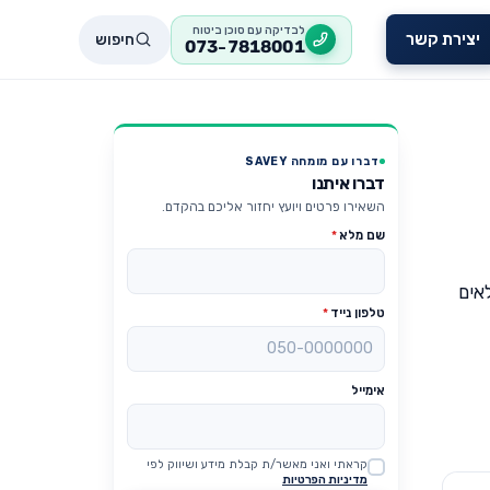
לבדיקה עם סוכן ביטוח
חיפוש
יצירת קשר
073-7818001
דברו עם מומחה SAVEY
דברו איתנו
השאירו פרטים ויועץ יחזור אליכם בהקדם.
שם מלא
*
לאים
טלפון נייד
*
אימייל
קראתי ואני מאשר/ת קבלת מידע ושיווק לפי
Website
מדיניות הפרטיות