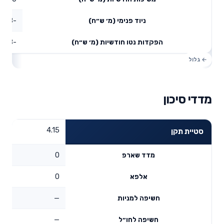
-126.8
ניוד פנימי (מ׳ ש״ח)
-126.8
הפקדות נטו חודשיות (מ׳ ש״ח)
מדדי סיכון
4.15
סטיית תקן
0
מדד שארפ
0
אלפא
—
חשיפה למניות
—
חשיפה לחו״ל