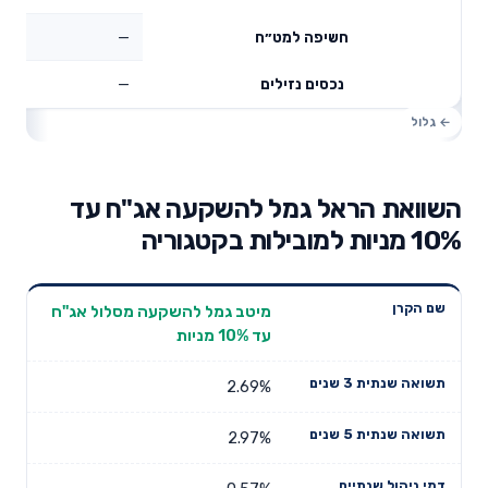
—
חשיפה למט״ח
—
נכסים נזילים
השוואת הראל גמל להשקעה אג"ח עד
10% מניות למובילות בקטגוריה
תשואה
תשואה
מיטב גמל להשקעה מסלול אג''ח
דמי ניהול
שם הקרן
שנתית 3
שנתית 5
עד 10% מניות
שנתיים
שנים
שנים
2.69%
2.97%