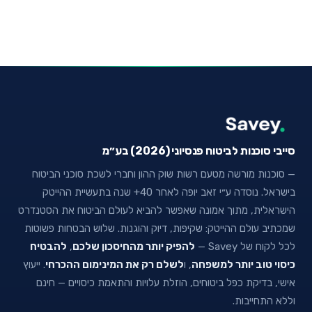
סייבי סוכנות לביטוח פנסיוני (2026) בע״מ
— סוכנות מורשה מטעם רשות שוק ההון וחברי לשכת סוכני הביטוח
בישראל. נוסדה ע״י זאב יופה לאחר 40+ שנה בתעשיית ההייטק
הישראלית, מתוך אמונה שאפשר להביא לעולם הביטוח את הסטנדרט
שמכתיב עולם ההייטק: שקיפות, דיוק והוגנות. שלוש הבטחות פשוטות
לכל לקוח של Savey —
להפיק יותר מהחיסכון שלכם
,
להבטיח
כיסוי טוב יותר למשפחה
, ו
לשלם רק את המינימום ההכרחי
. ייעוץ
אישי, בדיקת כפל ביטוחים, הוזלת עלויות והתאמת כיסויים — חינם
וללא התחייבות.