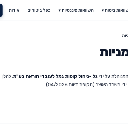
וואות ביטוח ▾
השוואות פיננסיות ▾
כפל ביטוחים
אודות
יות
ניות
מנוהלת על ידי
גל -ניהול קופות גמל לעובדי הוראה בע"מ
. להלן
רד האוצר (תקופת דיווח 04/2026).