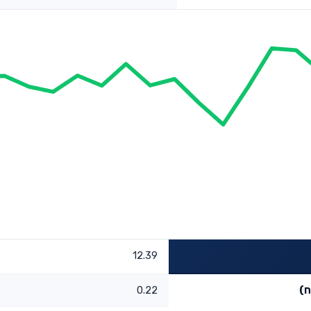
12.39
ח)
0.22