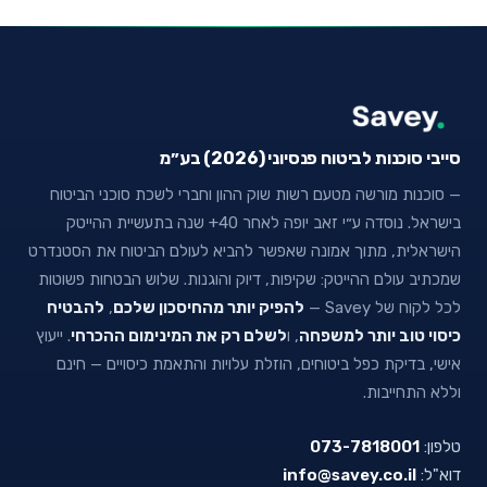
סייבי סוכנות לביטוח פנסיוני (2026) בע״מ
— סוכנות מורשה מטעם רשות שוק ההון וחברי לשכת סוכני הביטוח
בישראל. נוסדה ע״י זאב יופה לאחר 40+ שנה בתעשיית ההייטק
הישראלית, מתוך אמונה שאפשר להביא לעולם הביטוח את הסטנדרט
שמכתיב עולם ההייטק: שקיפות, דיוק והוגנות. שלוש הבטחות פשוטות
לכל לקוח של Savey —
להפיק יותר מהחיסכון שלכם
,
להבטיח
כיסוי טוב יותר למשפחה
, ו
לשלם רק את המינימום ההכרחי
. ייעוץ
אישי, בדיקת כפל ביטוחים, הוזלת עלויות והתאמת כיסויים — חינם
וללא התחייבות.
טלפון:
073-7818001
דוא"ל:
info@savey.co.il