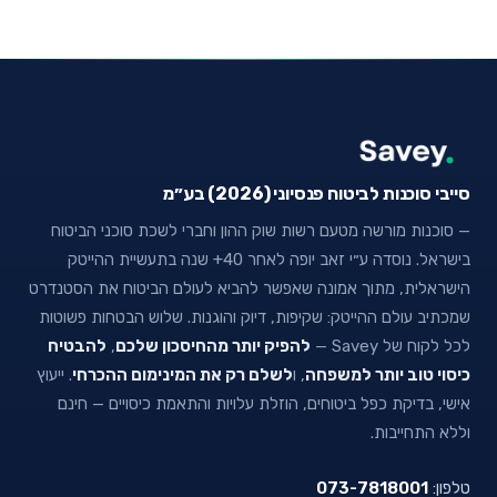
סייבי סוכנות לביטוח פנסיוני (2026) בע״מ
— סוכנות מורשה מטעם רשות שוק ההון וחברי לשכת סוכני הביטוח
בישראל. נוסדה ע״י זאב יופה לאחר 40+ שנה בתעשיית ההייטק
הישראלית, מתוך אמונה שאפשר להביא לעולם הביטוח את הסטנדרט
שמכתיב עולם ההייטק: שקיפות, דיוק והוגנות. שלוש הבטחות פשוטות
לכל לקוח של Savey —
להפיק יותר מהחיסכון שלכם
,
להבטיח
כיסוי טוב יותר למשפחה
, ו
לשלם רק את המינימום ההכרחי
. ייעוץ
אישי, בדיקת כפל ביטוחים, הוזלת עלויות והתאמת כיסויים — חינם
וללא התחייבות.
טלפון:
073-7818001