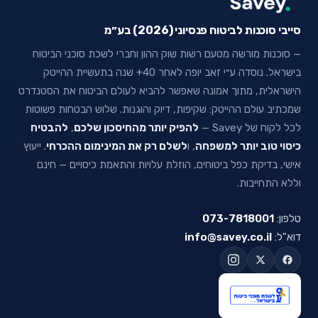
סייבי סוכנות לביטוח פנסיוני (2026) בע״מ
— סוכנות מורשה מטעם רשות שוק ההון וחברי לשכת סוכני הביטוח
בישראל. נוסדה ע״י זאב יופה לאחר 40+ שנה בתעשיית ההייטק
הישראלית, מתוך אמונה שאפשר להביא לעולם הביטוח את הסטנדרט
שמכתיב עולם ההייטק: שקיפות, דיוק והוגנות. שלוש הבטחות פשוטות
לכל לקוח של Savey —
להפיק יותר מהחיסכון שלכם
,
להבטיח
כיסוי טוב יותר למשפחה
, ו
לשלם רק את המינימום ההכרחי
. ייעוץ
אישי, בדיקת כפל ביטוחים, הוזלת עלויות והתאמת כיסויים — חינם
וללא התחייבות.
טלפון:
073-7818001
דוא"ל:
info@savey.co.il