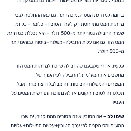
בנוסף קטגוריות מוצרים מסויימות חייבות גם במס קניה.
בדומה למדרגת המס הנמוכה יותר, גם כאן ההחלטה לגבי
מדרגת המס מתייחסת רק לערך הטובין – כלומר – כל זמן
שערך החבילה נמוך יותר מ-500 דולר – היא נכללת במדרגת
המס הזו, גם אם עלות החבילה+משלוח+ביטוח גבוהים יותר
מ-500 דולר.
עכשיו, אחרי שקבענו שהחבילה שייכת למדרגת המס הזו,
מחשבים את המע"מ על החבילה לפי הערך של
המוצרים+המשלוח+הביטוח. זה מבלבל וקצת מוזר, אבל
תכלס זה לטובת הקונים אז לא נתווכח עם רשות המסים על
העניין.
שימו לב –
אם הטובין אינם פטורים ממס קניה, יחושבו
המע"מ ומס הקניה לפי ערך הטובין+עלויות המשלוח+עלויות