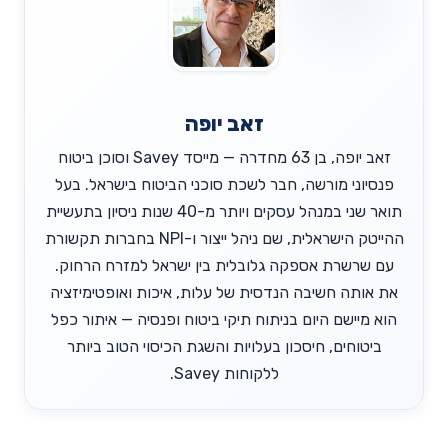
זאב יופה
זאב יופה, בן 63 מחדרה — מייסד Savey וסוכן ביטוח
פנסיוני מורשה, חבר לשכת סוכני הביטוח בישראל. בעל
תואר שני במנהל עסקים ויותר מ-40 שנות ניסיון בתעשיית
ההייטק הישראלית, שם ניהל ייצור ו-NPI בחברות תקשורת
עם שרשרת אספקה גלובלית בין ישראל למזרח הרחוק.
את אותה חשיבה הנדסית של עלות, איכות ואופטימיזציה
הוא מיישם היום בניתוח תיקי ביטוח ופנסיה — איתור כפל
ביטוחים, חיסכון בעלויות והשגת הכיסוי הטוב ביותר
ללקוחות Savey.