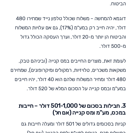
הביטוח.
דוגמא להמחשה – משלוח שכולל טלפון נייד שמחירו 480
דולר, יהיה חייב רק במע"מ (17%), גם אם עלויות המשלוח
והביטוח הן יותר מ-20 דולר, וערך העסקה הכולל גדול
מ-500 דולר.
לעומת זאת, מוצרים החייבים במס קנייה (וביניהם טבק,
משקאות משכרים, טלויזיות, רמקולים ומיקרופונים), שמחירם
480 דולר ומחיר המשלוח שלהם הוא 40 דולר, יהיו חייבים
במע"מ ובמס קנייה על הסכום המלא של 520 דולר.
3. חבילות בסכום של 501-1,000 דולר – חייבות
במכס, מע"מ ומס קנייה (אם חל)
קניות בסכומים גדולים של 501 דולר ומעלה חייבות גם
בתשלום מכס, בנוסף למע"מ ולמס הקנייה (אם חל).