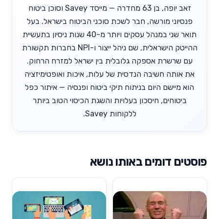
זאב יופה, בן 63 מחדרה — מייסד Savey וסוכן ביטוח
פנסיוני מורשה, חבר לשכת סוכני הביטוח בישראל. בעל
תואר שני במנהל עסקים ויותר מ-40 שנות ניסיון בתעשיית
ההייטק הישראלית, שם ניהל ייצור ו-NPI בחברות תקשורת
עם שרשרת אספקה גלובלית בין ישראל למזרח הרחוק.
את אותה חשיבה הנדסית של עלות, איכות ואופטימיזציה
הוא מיישם היום בניתוח תיקי ביטוח ופנסיה — איתור כפל
ביטוחים, חיסכון בעלויות והשגת הכיסוי הטוב ביותר
ללקוחות Savey.
פוסטים דומים באותו נושא