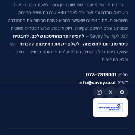
— סוכנות מורשה מטעם רשות שוק ההון וחברי לשכת סוכני הביטוח
בישראל. נוסדה ע״י זאב יופה לאחר 40+ שנה בתעשיית ההייטק
הישראלית, מתוך אמונה שאפשר להביא לעולם הביטוח את הסטנדרט
שמכתיב עולם ההייטק: שקיפות, דיוק והוגנות. שלוש הבטחות פשוטות
לכל לקוח של Savey —
להפיק יותר מהחיסכון שלכם
,
להבטיח
כיסוי טוב יותר למשפחה
, ו
לשלם רק את המינימום ההכרחי
. ייעוץ
אישי, בדיקת כפל ביטוחים, הוזלת עלויות והתאמת כיסויים — חינם
וללא התחייבות.
טלפון:
073-7818001
דוא"ל:
info@savey.co.il