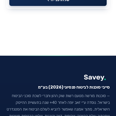
סייבי סוכנות לביטוח פנסיוני (2026) בע״מ
— סוכנות מורשה מטעם רשות שוק ההון וחברי לשכת סוכני הביטוח
בישראל. נוסדה ע״י זאב יופה לאחר 40+ שנה בתעשיית ההייטק
הישראלית, מתוך אמונה שאפשר להביא לעולם הביטוח את הסטנדרט
שמכתיב עולם ההייטק: שקיפות, דיוק והוגנות. שלוש הבטחות פשוטות