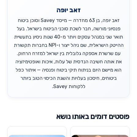
זאב יופה
זאב יופה, בן 63 מחדרה — מייסד Savey וסוכן ביטוח
פנסיוני מורשה, חבר לשכת סוכני הביטוח בישראל. בעל
תואר שני במנהל עסקים ויותר מ-40 שנות ניסיון בתעשיית
ההייטק הישראלית, שם ניהל ייצור ו-NPI בחברות תקשורת
עם שרשרת אספקה גלובלית בין ישראל למזרח הרחוק.
את אותה חשיבה הנדסית של עלות, איכות ואופטימיזציה
הוא מיישם היום בניתוח תיקי ביטוח ופנסיה — איתור כפל
ביטוחים, חיסכון בעלויות והשגת הכיסוי הטוב ביותר
ללקוחות Savey.
פוסטים דומים באותו נושא