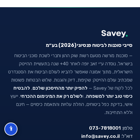
סייבי סוכנות לביטוח פנסיוני (2026) בע״מ
— סוכנות מורשה מטעם רשות שוק ההון וחברי לשכת סוכני הביטוח
בישראל. נוסדה ע״י זאב יופה לאחר 40+ שנה בתעשיית ההייטק
הישראלית, מתוך אמונה שאפשר להביא לעולם הביטוח את הסטנדרט
שמכתיב עולם ההייטק: שקיפות, דיוק והוגנות. שלוש הבטחות פשוטות
לכל לקוח של Savey —
להפיק יותר מהחיסכון שלכם
,
להבטיח
כיסוי טוב יותר למשפחה
, ו
לשלם רק את המינימום ההכרחי
. ייעוץ
אישי, בדיקת כפל ביטוחים, הוזלת עלויות והתאמת כיסויים — חינם
וללא התחייבות.
טלפון:
073-7818001
דוא"ל:
info@savey.co.il