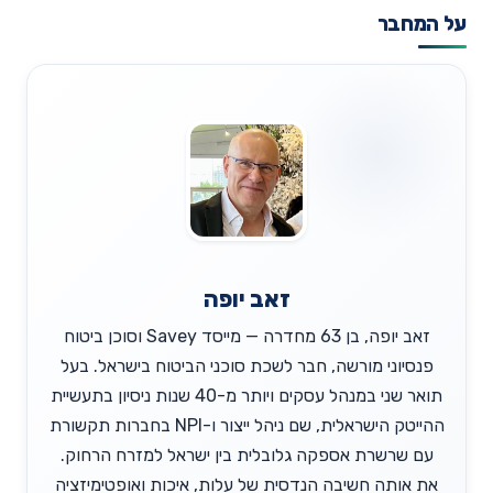
על המחבר
זאב יופה
זאב יופה, בן 63 מחדרה — מייסד Savey וסוכן ביטוח
פנסיוני מורשה, חבר לשכת סוכני הביטוח בישראל. בעל
תואר שני במנהל עסקים ויותר מ-40 שנות ניסיון בתעשיית
ההייטק הישראלית, שם ניהל ייצור ו-NPI בחברות תקשורת
עם שרשרת אספקה גלובלית בין ישראל למזרח הרחוק.
את אותה חשיבה הנדסית של עלות, איכות ואופטימיזציה