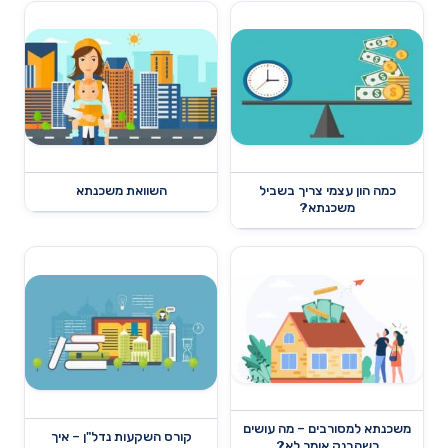
כמה הון עצמי צריך בשביל
השוואת משכנתא
משכנתא?
משכנתא למסורבים – מה עושים
קורס השקעות נדל"ן – איך
כשהבנק אומר לא?