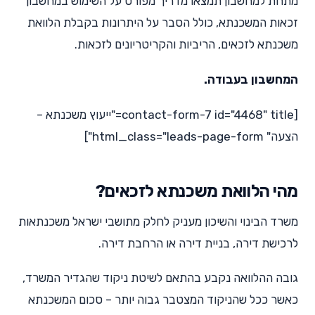
מתחת למחשבון תמצאו מדריך מפורט על השימוש במחשבון
זכאות המשכנתא, כולל הסבר על היתרונות בקבלת הלוואת
משכנתא לזכאים, הריביות והקריטריונים לזכאות.
המחשבון בעבודה.
[contact-form-7 id="4468" title="ייעוץ משכנתא –
הצעה" html_class="leads-page-form"]
מהי הלוואת משכנתא לזכאים?
משרד הבינוי והשיכון מעניק לחלק מתושבי ישראל משכנתאות
לרכישת דירה, בניית דירה או הרחבת דירה.
גובה ההלוואה נקבע בהתאם לשיטת ניקוד שהגדיר המשרד,
כאשר ככל שהניקוד המצטבר גבוה יותר – סכום המשכנתא