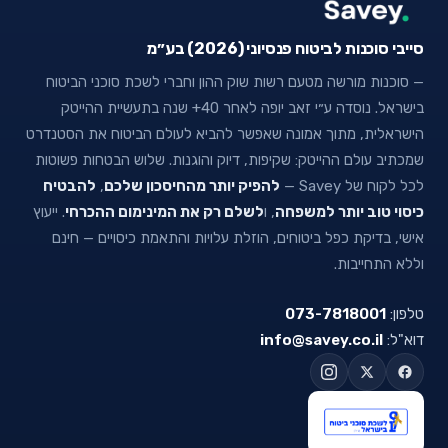
סייבי סוכנות לביטוח פנסיוני (2026) בע״מ
— סוכנות מורשה מטעם רשות שוק ההון וחברי לשכת סוכני הביטוח
בישראל. נוסדה ע״י זאב יופה לאחר 40+ שנה בתעשיית ההייטק
הישראלית, מתוך אמונה שאפשר להביא לעולם הביטוח את הסטנדרט
שמכתיב עולם ההייטק: שקיפות, דיוק והוגנות. שלוש הבטחות פשוטות
לכל לקוח של Savey —
להפיק יותר מהחיסכון שלכם
,
להבטיח
כיסוי טוב יותר למשפחה
, ו
לשלם רק את המינימום ההכרחי
. ייעוץ
אישי, בדיקת כפל ביטוחים, הוזלת עלויות והתאמת כיסויים — חינם
וללא התחייבות.
טלפון:
073-7818001
דוא"ל:
info@savey.co.il