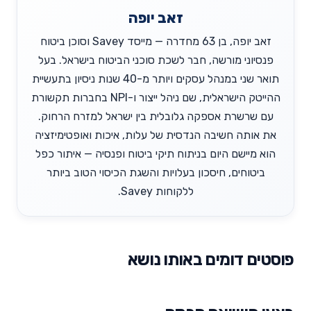
זאב יופה
זאב יופה, בן 63 מחדרה — מייסד Savey וסוכן ביטוח
פנסיוני מורשה, חבר לשכת סוכני הביטוח בישראל. בעל
תואר שני במנהל עסקים ויותר מ-40 שנות ניסיון בתעשיית
ההייטק הישראלית, שם ניהל ייצור ו-NPI בחברות תקשורת
עם שרשרת אספקה גלובלית בין ישראל למזרח הרחוק.
את אותה חשיבה הנדסית של עלות, איכות ואופטימיזציה
הוא מיישם היום בניתוח תיקי ביטוח ופנסיה — איתור כפל
ביטוחים, חיסכון בעלויות והשגת הכיסוי הטוב ביותר
ללקוחות Savey.
פוסטים דומים באותו נושא