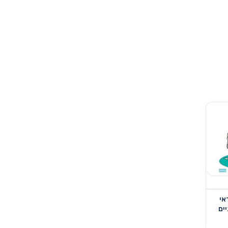
אי
יים