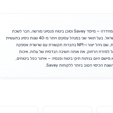
זאב יופה, בן 63 מחדרה — מייסד Savey וסוכן ביטוח פנסיוני מורשה, חבר לשכת
סוכני הביטוח בישראל. בעל תואר שני במנהל עסקים ויותר מ-40 שנות ניסיון בתעשיית
ההייטק הישראלית, שם ניהל ייצור ו-NPI בחברות תקשורת עם שרשרת אספקה
אל למזרח הרחוק. את אותה חשיבה הנדסית של עלות, איכות
 מיישם היום בניתוח תיקי ביטוח ופנסיה — איתור כפל ביטוחים,
גת הכיסוי הטוב ביותר ללקוחות Savey.