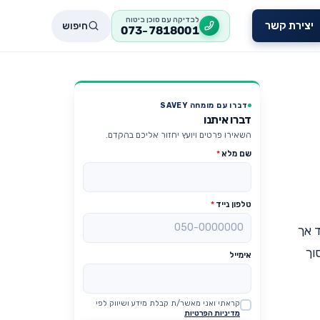
לבדיקה עם סוכן ביטוח
חיפוש
יצירת קשר
073-7818001
דברו עם מומחה SAVEY
דברו איתנו
השאירו פרטים ויועץ יחזור אליכם בהקדם.
שם מלא
*
טלפון נייד
*
ד אך
וך
אימייל
קראתי ואני מאשר/ת קבלת מידע ושיווק לפי
Website
מדיניות הפרטיות