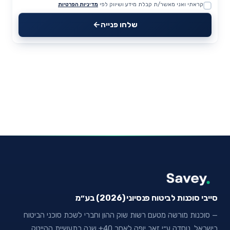
קראתי ואני מאשר/ת קבלת מידע ושיווק לפי
מדיניות הפרטיות
Website
שלחו פנייה
סייבי סוכנות לביטוח פנסיוני (2026) בע״מ
— סוכנות מורשה מטעם רשות שוק ההון וחברי לשכת סוכני הביטוח
בישראל. נוסדה ע״י זאב יופה לאחר 40+ שנה בתעשיית ההייטק