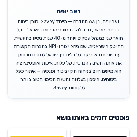
זאב יופה
זאב יופה, בן 63 מחדרה — מייסד Savey וסוכן ביטוח
פנסיוני מורשה, חבר לשכת סוכני הביטוח בישראל. בעל
תואר שני במנהל עסקים ויותר מ-40 שנות ניסיון בתעשיית
ההייטק הישראלית, שם ניהל ייצור ו-NPI בחברות תקשורת
עם שרשרת אספקה גלובלית בין ישראל למזרח הרחוק.
את אותה חשיבה הנדסית של עלות, איכות ואופטימיזציה
הוא מיישם היום בניתוח תיקי ביטוח ופנסיה — איתור כפל
ביטוחים, חיסכון בעלויות והשגת הכיסוי הטוב ביותר
ללקוחות Savey.
פוסטים דומים באותו נושא