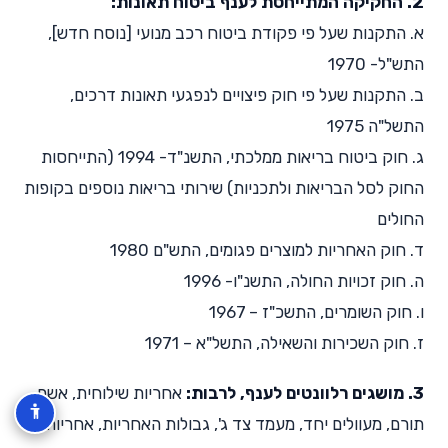
2. החקיקה המתייחסת לענף ביטוח תאונות:
א. התקנות שעל פי פקודת ביטוח רכב מנועי [נוסח חדש],
התש"ל- 1970
ב. התקנות שעל פי חוק פיצויים לנפגעי תאונות דרכים,
התשל"ה 1975
ג. חוק ביטוח בריאות ממלכתי, התשנ"ד- 1994 (התייחסות
החוק לסל הבריאות ולתכניות) שירותי בריאות נוספים בקופות
החולים
ד. חוק האחריות למוצרים פגומים, התש"ם 1980
ה. חוק זכויות החולה, התשנ"ו- 1996
ו. חוק השומרים, התשכ"ז – 1967
ז. חוק השכירות והשאילה, התשל"א – 1971
3. מושגים רלוונטים לענף, לרבות:
אחריות שילוחית, אשם
תורם, מעוולים יחד, מעמד צד ג', גבולות האחריות, אחריות