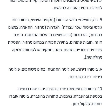
7. תנאי פוליסה: אמצעים להקלת הסיכון, קיזוז, ביטול, זכות
לניצולת, בסיס הערכה למלאים.
8. נזק תוצאתי: תנאי הביטוח (תקופת השיפוי, ביטוח רווח
גולמי וביטוח שכר עבודה), הגדרות (מחזור, התאמה, צמצום
במחזור), הרחבות (רכוש שאינו בבעלות המבוטח, הפרת
חוזה, חובות פתוחים, בחירת תפוקה במקום מחזור, הפסקת
שירותים ציבוריים, מניעת גישה, ספקים או לקוחות, חלוקה
מחלקתית).
9. ביטוחי דירות: הפוליסה התקנית, בתים משותפים, פוליסה
ביטוח דירה מורחבת.
10. ביטוחי רכוש מיוחדים: כל הסיכונים, ביטוח כספים
בכספת ובהעברה, נאמנות, סחורות בהעברה, ביטוח אובדן
רווחים, קלקול מזון.