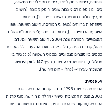
שותפים, ביטוח ריסק ליחיד, ביטוח נוסף לנכות מתאונה,
כיסויים נוספים לסוגי נכות שונים, ריסק קבוצתי (חישוב
תעריף, חלוקת רווחים, תנאים כלליים וכו'), פוליסות
משתתפות ברווחים (מאפייני הפוליסה, חישוב תשואות, אופן
השקעת הכספים וכו'), ביטוח חברים בעלי שליטה ו"תגמולים
לעצמאיים", רפורמה שנת 2004 , חישוב תשואה יומי, דמי
ניהול, קנסות משיכה, גילוי נאות במועד ההצעה, כללי העברת
כספים בין מוצרים פנסיוניים, מסלולי השקעה (כולל ניוד בין
מסלולים), דיווח שנתי לעמיתים, סעיף 147 לחוק הירושה,
התשכ"ה 41965- (להלן – חוק הירושה).
4. פנסיה:
הרפורמה של שנת 1995, הסדר קרנות הפנסיה בשנת
2003, פנסיה תקציבית, סעיף 147 לחוק הירושה, סוגי קרנות
הפנסיה (ותיקות שבהסדר, ותיקון מאוזנות, חדשות מקיפות