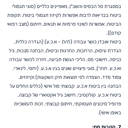
במסגרת סל הבסיס והשב"ן, מאפיינים כלליים (סוגי תגמולי
ביטוח בבריאות לרבות אפשרות לקיזוז תגמולי ביטוח, תקופת
הביטוח, אפשרות לשינוי פרמיות או תנאים, חיתום (מצב רפואי
קודם)).
ביטוח אובדן כושר עבודה (להלן – א.כ.ע) (הגדרה כללית,
הגדרת עיסוק, הרחבות, החרגות וביטולן, הבחנה מנכות, גיל
כניסה, חישובי מס, הליכי הגשת תביעה, חזרה לכושר עבודה
וא.כ.ע. חוזר), סוגי פיצויים שונים בגין א.כ.ע. (יחסי, לינארי,
צמוד מדד, הצמדה לפי תוצאות תיק השקעות) וקיזוזים,
הבחנה בין ביטוח א.כ.ע. קבוצתי מול אישי (כללים החלים על
ביטוח א.כ.ע. קולקטיבי, חישוב גיל אקטוארי של קבוצה,
פרופיל סיכונים תעסוקתי, חיתום קבוצתי, זכות להמשכיות
באופן אישי).
7. הטבות מס: