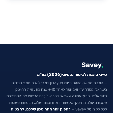
סייבי סוכנות לביטוח פנסיוני (2026) בע״מ
— סוכנות מורשה מטעם רשות שוק ההון וחברי לשכת סוכני הביטוח
בישראל. נוסדה ע״י זאב יופה לאחר 40+ שנה בתעשיית ההייטק
הישראלית, מתוך אמונה שאפשר להביא לעולם הביטוח את הסטנדרט
שמכתיב עולם ההייטק: שקיפות, דיוק והוגנות. שלוש הבטחות פשוטות
לכל לקוח של Savey —
להפיק יותר מהחיסכון שלכם
,
להבטיח