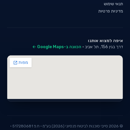
תנאי שימוש
מדיניות פרטיות
איפה למצוא אותנו
דרך בגין 156, תל אביב ·
הכוונה ב-Google Maps ←
© 2026 סייבי סוכנות לביטוח פנסיוני (2026) בע"מ · ח.פ 517280681 ·