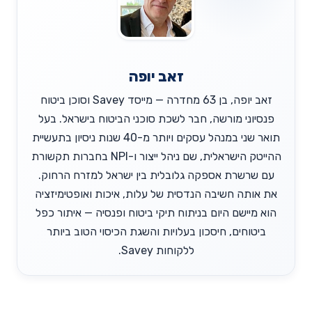
זאב יופה
זאב יופה, בן 63 מחדרה — מייסד Savey וסוכן ביטוח
פנסיוני מורשה, חבר לשכת סוכני הביטוח בישראל. בעל
תואר שני במנהל עסקים ויותר מ-40 שנות ניסיון בתעשיית
ההייטק הישראלית, שם ניהל ייצור ו-NPI בחברות תקשורת
עם שרשרת אספקה גלובלית בין ישראל למזרח הרחוק.
את אותה חשיבה הנדסית של עלות, איכות ואופטימיזציה
הוא מיישם היום בניתוח תיקי ביטוח ופנסיה — איתור כפל
ביטוחים, חיסכון בעלויות והשגת הכיסוי הטוב ביותר
ללקוחות Savey.