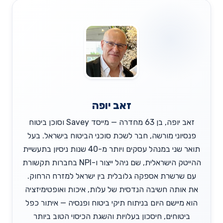
זאב יופה
זאב יופה, בן 63 מחדרה — מייסד Savey וסוכן ביטוח
פנסיוני מורשה, חבר לשכת סוכני הביטוח בישראל. בעל
תואר שני במנהל עסקים ויותר מ-40 שנות ניסיון בתעשיית
ההייטק הישראלית, שם ניהל ייצור ו-NPI בחברות תקשורת
עם שרשרת אספקה גלובלית בין ישראל למזרח הרחוק.
את אותה חשיבה הנדסית של עלות, איכות ואופטימיזציה
הוא מיישם היום בניתוח תיקי ביטוח ופנסיה — איתור כפל
ביטוחים, חיסכון בעלויות והשגת הכיסוי הטוב ביותר