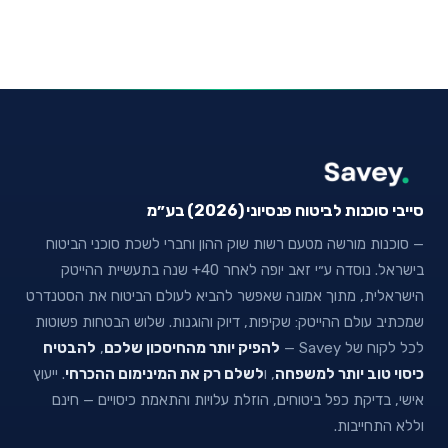
סייבי סוכנות לביטוח פנסיוני (2026) בע״מ
— סוכנות מורשה מטעם רשות שוק ההון וחברי לשכת סוכני הביטוח
בישראל. נוסדה ע״י זאב יופה לאחר 40+ שנה בתעשיית ההייטק
הישראלית, מתוך אמונה שאפשר להביא לעולם הביטוח את הסטנדרט
שמכתיב עולם ההייטק: שקיפות, דיוק והוגנות. שלוש הבטחות פשוטות
לכל לקוח של Savey —
להפיק יותר מהחיסכון שלכם
,
להבטיח
כיסוי טוב יותר למשפחה
, ו
לשלם רק את המינימום ההכרחי
. ייעוץ
אישי, בדיקת כפל ביטוחים, הוזלת עלויות והתאמת כיסויים — חינם
וללא התחייבות.