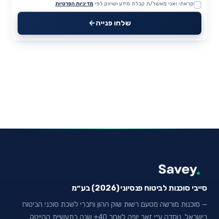
קראתי ואני מאשר/ת קבלת מידע ושיווק לפי
מדיניות הפרטיות
Website
שלחו פנייה
סייבי סוכנות לביטוח פנסיוני (2026) בע״מ
— סוכנות מורשה מטעם רשות שוק ההון וחברי לשכת סוכני הביטוח
בישראל. נוסדה ע״י זאב יופה לאחר 40+ שנה בתעשיית ההייטק