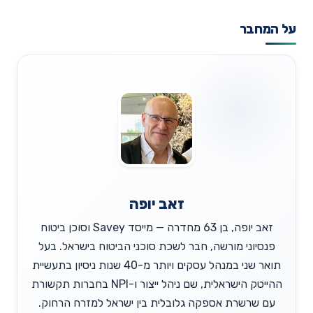
על המחבר
זאב יופה
זאב יופה, בן 63 מחדרה — מייסד Savey וסוכן ביטוח
פנסיוני מורשה, חבר לשכת סוכני הביטוח בישראל. בעל
תואר שני במנהל עסקים ויותר מ-40 שנות ניסיון בתעשיית
ההייטק הישראלית, שם ניהל ייצור ו-NPI בחברות תקשורת
עם שרשרת אספקה גלובלית בין ישראל למזרח הרחוק.