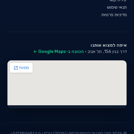
תנאי שימוש
מדיניות פרטיות
איפה למצוא אותנו
דרך בגין 156, תל אביב ·
הכוונה ב-Google Maps ←
© 2026 סייבי סוכנות לביטוח פנסיוני (2026) בע"מ · ח.פ 517280681 ·