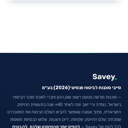
סייבי סוכנות לביטוח פנסיוני (2026) בע״מ
— סוכנות מורשה מטעם רשות שוק ההון וחברי לשכת סוכני הביטוח
בישראל. נוסדה ע״י זאב יופה לאחר 40+ שנה בתעשיית ההייטק
הישראלית, מתוך אמונה שאפשר להביא לעולם הביטוח את הסטנדרט
שמכתיב עולם ההייטק: שקיפות, דיוק והוגנות. שלוש הבטחות פשוטות
לכל לקוח של Savey —
להפיק יותר מהחיסכון שלכם
,
להבטיח