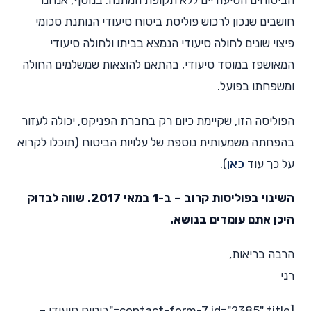
הביטוחים הסיעודיים ללא תקופת המתנה. בנוסף, אנחנו
חושבים שנכון לרכוש פוליסת ביטוח סיעודי הנותנת סכומי
פיצוי שונים לחולה סיעודי הנמצא בביתו ולחולה סיעודי
המאושפז במוסד סיעודי, בהתאם להוצאות שמשלמים החולה
ומשפחתו בפועל.
הפוליסה הזו, שקיימת כיום רק בחברת הפניקס, יכולה לעזור
בהפחתה משמעותית נוספת של עלויות הביטוח (תוכלו לקרוא
על כך עוד
כאן
).
השינוי בפוליסות קרוב – ב-1 במאי 2017. שווה לבדוק
היכן אתם עומדים בנושא.
הרבה בריאות,
רני
[contact-form-7 id="2385" title="ביטוח סיעודי –