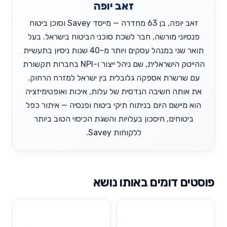
זאב יופה
זאב יופה, בן 63 מחדרה — מייסד Savey וסוכן ביטוח
פנסיוני מורשה, חבר לשכת סוכני הביטוח בישראל. בעל
תואר שני במנהל עסקים ויותר מ-40 שנות ניסיון בתעשיית
ההייטק הישראלית, שם ניהל ייצור ו-NPI בחברות תקשורת
עם שרשרת אספקה גלובלית בין ישראל למזרח הרחוק.
את אותה חשיבה הנדסית של עלות, איכות ואופטימיזציה
הוא מיישם היום בניתוח תיקי ביטוח ופנסיה — איתור כפל
ביטוחים, חיסכון בעלויות והשגת הכיסוי הטוב ביותר
ללקוחות Savey.
פוסטים דומים באותו נושא