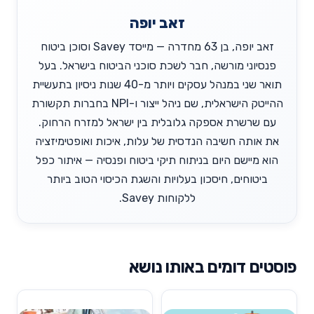
זאב יופה
זאב יופה, בן 63 מחדרה — מייסד Savey וסוכן ביטוח
פנסיוני מורשה, חבר לשכת סוכני הביטוח בישראל. בעל
תואר שני במנהל עסקים ויותר מ-40 שנות ניסיון בתעשיית
ההייטק הישראלית, שם ניהל ייצור ו-NPI בחברות תקשורת
עם שרשרת אספקה גלובלית בין ישראל למזרח הרחוק.
את אותה חשיבה הנדסית של עלות, איכות ואופטימיזציה
הוא מיישם היום בניתוח תיקי ביטוח ופנסיה — איתור כפל
ביטוחים, חיסכון בעלויות והשגת הכיסוי הטוב ביותר
ללקוחות Savey.
פוסטים דומים באותו נושא