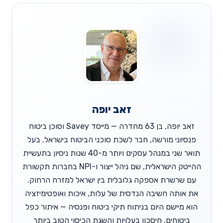
זאב יופה
זאב יופה, בן 63 מחדרה — מייסד Savey וסוכן ביטוח
פנסיוני מורשה, חבר לשכת סוכני הביטוח בישראל. בעל
תואר שני במנהל עסקים ויותר מ-40 שנות ניסיון בתעשיית
ההייטק הישראלית, שם ניהל ייצור ו-NPI בחברות תקשורת
עם שרשרת אספקה גלובלית בין ישראל למזרח הרחוק.
את אותה חשיבה הנדסית של עלות, איכות ואופטימיזציה
הוא מיישם היום בניתוח תיקי ביטוח ופנסיה — איתור כפל
ביטוחים, חיסכון בעלויות והשגת הכיסוי הטוב ביותר