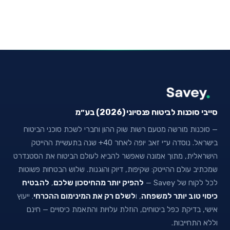
סייבי סוכנות לביטוח פנסיוני (2026) בע״מ
— סוכנות מורשה מטעם רשות שוק ההון וחברי לשכת סוכני הביטוח
בישראל. נוסדה ע״י זאב יופה לאחר 40+ שנה בתעשיית ההייטק
הישראלית, מתוך אמונה שאפשר להביא לעולם הביטוח את הסטנדרט
שמכתיב עולם ההייטק: שקיפות, דיוק והוגנות. שלוש הבטחות פשוטות
לכל לקוח של Savey —
להפיק יותר מהחיסכון שלכם
,
להבטיח
כיסוי טוב יותר למשפחה
, ו
לשלם רק את המינימום ההכרחי
. ייעוץ
אישי, בדיקת כפל ביטוחים, הוזלת עלויות והתאמת כיסויים — חינם
וללא התחייבות.