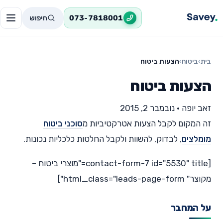
חיפוש
073-7818001
בית
›
ביטוח
›
הצעות ביטוח
הצעות ביטוח
זאב יופה
•
נובמבר 2, 2015
זה המקום לקבל הצעות אטרקטיביות מ
סוכני ביטוח
מומלצים
, לבדוק, להשוות ולקבל החלטות כלכליות נכונות.
[contact-form-7 id="5530" title="מוצרי ביטוח –
מקוצר" html_class="leads-page-form"]
על המחבר